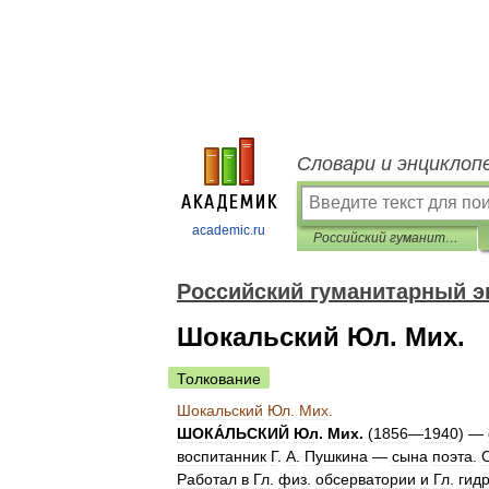
Словари и энциклоп
academic.ru
Российский гуманитарный энциклопедический словарь
Российский гуманитарный э
Шокальский Юл. Мих.
Толкование
Шокальский
Юл
.
Мих
.
ШОКА́ЛЬСКИЙ
Юл
.
Мих
.
(
1856
—
1940
) —
воспитанник
Г
.
А
.
Пушкина
—
сына
поэта
.
Работал
в
Гл
.
физ
.
обсерватории
и
Гл
.
гид