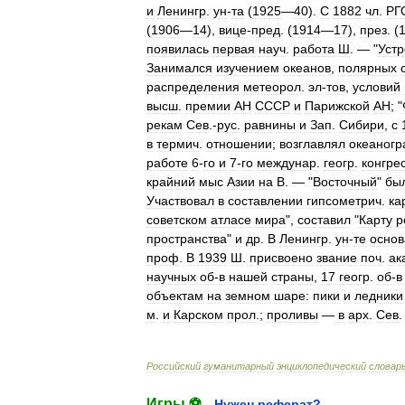
и
Ленингр
.
ун
-
та
(
1925
—
40
).
С
1882
чл
.
РГ
(
1906
—
14
),
вице
-
пред
. (
1914
—
17
),
през
. (
появилась
первая
науч
.
работа
Ш
. — "
Устр
Занимался
изучением
океанов
,
полярных
распределения
метеорол
.
эл
-
тов
,
условий
высш
.
премии
АН
СССР
и
Парижской
АН
; "
рекам
Сев
.-
рус
.
равнины
и
Зап
.
Сибири
,
с
в
термич
.
отношении
;
возглавлял
океаног
работе
6
-
го
и
7
-
го
междунар
.
геогр
.
конгре
крайний
мыс
Азии
на
В
. — "
Восточный
"
бы
Участвовал
в
составлении
гипсометрич
.
ка
советском
атласе
мира
",
составил
"
Карту
р
пространства
"
и
др
.
В
Ленингр
.
ун
-
те
основ
проф
.
В
1939
Ш
.
присвоено
звание
поч
.
ак
научных
об
-
в
нашей
страны
,
17
геогр
.
об
-
в
объектам
на
земном
шаре:
пики
и
ледники
м
.
и
Карском
прол
.;
проливы
—
в
арх
.
Сев
Российский
гуманитарный
энциклопедический
словар
Игры ⚽
Нужен реферат?