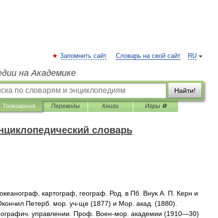
Запомнить сайт
Словарь на свой сайт
RU
едии на Академике
Найти!
Толкования
Переводы
Книги
Игры ⚽
нциклопедический словарь
океанограф
,
картограф
,
географ
.
Род
.
в
Пб
.
Внук
А
.
П
.
Керн
и
Окончил
Петерб
.
мор
.
уч
-
ще
(
1877
)
и
Мор
.
акад
. (
1880
).
рографич
.
управлении
.
Проф
.
Воен
-
мор
.
академии
(
1910
—
30
)