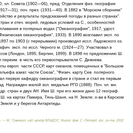
О
,
чл
.
Совета
(
1902
—
06
),
пред
.
Отделения
физ
.
географии
1917
—
31
),
поч
.
през
. (
1931
—
40
).
В
1882
в
"
Морском
сборнике
"
ойство
и
результаты
предсказаний
погоды
в
разных
странах
".
стран
и
отеч
.
морей
,
ледовых
условий
на
С
.,
особенностей
плавания
в
полярных
водах
("
Океанография
",
1917
,
удост
.
Физическая
океанография
",
1933
).
В
1890
возглавил
эксп
.
по
1897
по
1903
(
с
перерывами
)
производил
иссл
.
Ладожского
оз
.
рафич
.
эксп
.
по
иссл
.
Черного
м
. (
1924
—
27
).
Участвовал
в
ссов
(
Лондон
,
1895
;
Берлин
,
1899
).
В
1898
по
предложению
Ш
.
л
переим
.
в
честь
его
первооткрывателя
С
.
Дежнева
.
рты
европ
.
части
СССР
,
карт
океанов
,
помещенных
в
"
Большом
ельефа
азиат
.
части
Союза
", "
Физич
.
карту
Сев
.
полярного
ал
первую
кафедру
океанографии
в
стране
и
стал
ее
первым
ад
.
Награжден
малой
зол
.
медалью
РГО
(
1888
).
Поч
.
чл
.
мн
.
др
.
стран
и
двух
АН
.
Имя
Ш
.
при
его
жизни
дано
12
географ
.
Ш
.
на
картах
Памира
,
Тянь
-
Шаня
,
на
Н
.
Земле
;
о
-
ва
в
Карском
.
Земля
и
у
берегов
Антарктиды
.
ь
. —
М
.
:
Гуманит
.
изд
.
центр
ВЛАДОС:
Филол
.
фак
.
С
.-
Петерб
.
гос
.
ун
-
та
.
2002
.